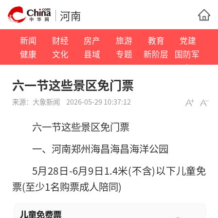
河南
新闻
财经
房产
旅游
教育
党建
健康
文化
县域
专题
新阶层
国防军
事
六一节这些景区免门票
来源：
大象新闻
2026-05-29 10:37:12
六一节这些景区免门票
一、河南郑州海昌海昌海洋公园
5月28日-6月9日1.4米(不含)以下儿童免
票(至少1名购票成人陪同)