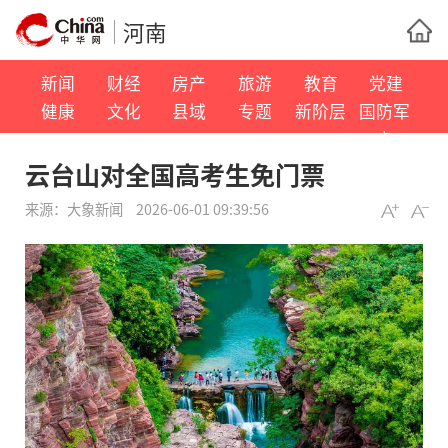
河南
新闻
财经
房产
旅游
教育
党建
健康
文化
县域
专题
新阶层
国防军
事
云台山对全国高考生免门票
来源：
大象新闻
2026-06-01 09:39:56