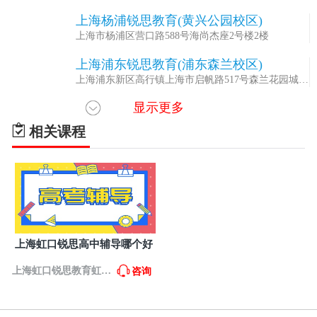
上海杨浦锐思教育(黄兴公园校区)
4
上海市杨浦区营口路588号海尚杰座2号楼2楼
上海浦东锐思教育(浦东森兰校区)
5
上海浦东新区高行镇上海市启帆路517号森兰花园城2
楼L205-16、L205-17、L205-18-2商铺
显示更多
上海虹口锐思教育足球场校区
6
上海市虹口区广中路街道花园路66弄1号嘉和国际大厦
相关课程
上海虹口锐思教育虹口瑞虹校区
7
上海市虹口区临平路123号瑞虹生活广场F2
上海锐思教育宝山大华校区
8
上海市普陀区万里街道大华虎城商务中心三楼
上海锐思教育宝山牡丹江校区
9
上海虹口锐思高中辅导哪个好
上海市宝山区友谊路街道同济路669弄8号
上海虹口锐思教育虹口
咨询
上海锐思教育宝山共康校区
10
上海市宝山区共江路1208号云瑞邻里中心2楼
瑞虹校区