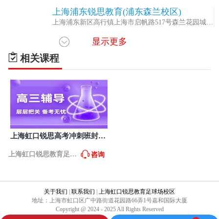
上海浦东锐思教育(浦东森兰校区)
5
上海浦东新区高行镇上海市启帆路517号森兰花园城2
楼L205-16、L205-17、L205-18-2商铺
显示更多
上海虹口锐思教育足球场校区
6
上海市虹口区广中路街道花园路66弄1号嘉和国际大厦
相关课程
上海虹口锐思教育虹口瑞虹校区
7
上海市虹口区临平路123号瑞虹生活广场F2
上海锐思教育宝山大华校区
8
上海市普陀区万里街道大华虎城商务中心三楼
上海锐思教育宝山牡丹江校区
9
上海虹口锐思高考冲刺班封闭
上海市宝山区友谊路街道同济路669弄8号
式全日制
上海虹口锐思教育足球
咨询
上海锐思教育宝山共康校区
10
上海市宝山区共江路1208号云瑞邻里中心2楼
场校区
关于我们
|
联系我们
|
上海虹口锐思教育足球场校区
上海锐思教育宝山万达校区
11
地址：上海市虹口区广中路街道花园路66弄1号嘉和国际大厦
上海市宝山区万达金街2楼
Copyright @ 2024 - 2025 All Rights Reserved