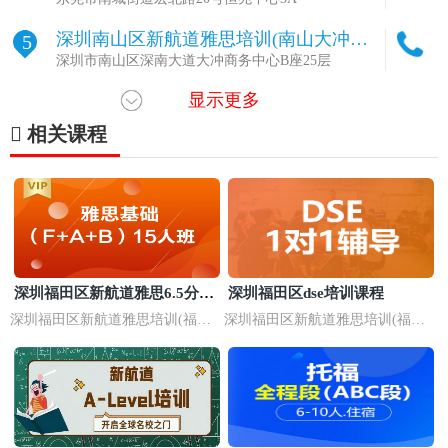
深圳南山区新航道雅思培训(南山大冲校
5
区)
深圳市南山区深南大道大冲商务中心B座25层
显示更多
广州黄埔区新航道英雅思培训(黄埔校区)
6
广州市黄埔区绿地中广广州A1栋22楼
相关课程
广州新航道英雅思培训(南沙校区)
7
广州星河山海湾一期G6栋304
深圳罗湖区新航道雅思培训(罗湖东门校
8
区)
深圳市罗湖区鸿隆世纪广场A座8楼
深圳南山区新航道雅思培训(南山深大校
9
深圳福田区新航道雅思6.5分起
深圳福田区dse培训课程
区)
深圳市南山区科兴路10号科技园文化广场2楼
步强化班
深圳福田区新航道雅思培训(福田
深圳福田区新航道雅思培训(福田
莲花山校区)
莲花山校区)
深圳福田区新航道雅思培训(福田莲花山
10
校区)
深圳福田区福中一路瑞思CC-times商场L3-01
广州番禺区新航道英雅思培训(番禺校区)
11
广州市番禺区南村镇汉溪大道东（延伸段）385号万达