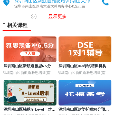
深圳南山区新航道雅思培训(南山大冲校
5
区)
深圳市南山区深南大道大冲商务中心B座25层
显示更多
广州黄埔区新航道英雅思培训(黄埔校区)
6
广州市黄埔区绿地中广广州A1栋22楼
相关课程
广州新航道英雅思培训(南沙校区)
7
广州星河山海湾一期G6栋304
深圳罗湖区新航道雅思培训(罗湖东门校
8
区)
深圳市罗湖区鸿隆世纪广场A座8楼
深圳南山区新航道雅思培训(南山深大校
9
深圳南山区新航道雅思6.5分强
深圳南山区dse考试培训机构
区)
深圳市南山区科兴路10号科技园文化广场2楼
化小班
深圳南山区新航道雅思培训(南山
深圳南山区新航道雅思培训(南山
深大校区)
深大校区)
深圳福田区新航道雅思培训(福田莲花山
10
校区)
深圳福田区福中一路瑞思CC-times商场L3-01
广州番禺区新航道英雅思培训(番禺校区)
11
广州市番禺区南村镇汉溪大道东（延伸段）385号万达
广场综合楼5楼5004商铺
深圳南山区锦秋A-Level一对一
深圳南山区封闭托福90分预备
广州番禺区新航道雅思(大学城贝岗校区)
12
辅导班
班