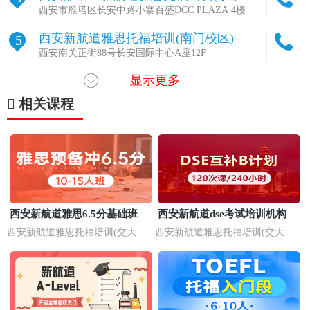
区)
西安市雁塔区长安中路小寨百盛DCC PLAZA 4楼
西安新航道雅思托福培训(南门校区)
5
西安南关正街88号长安国际中心A座12F
显示更多
西安新航道英语培训(高新校区)
6
西安市雁塔区高新路56号电信广场金融商务中心
相关课程
西安新航道雅思6.5分基础班
西安新航道dse考试培训机构
西安新航道雅思托福培训(交大校
西安新航道雅思托福培训(交大校
区)
区)