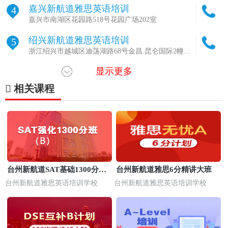
嘉兴新航道雅思英语培训
4
嘉兴市南湖区花园路518号花园广场202室
绍兴新航道雅思英语培训
5
浙江绍兴市越城区迪荡湖路68号金昌.昆仑国际2幢
2102
显示更多
宁波鄞州区新航道英语培训(东部新城校
6
区)
浙江省宁波市鄞州区海晏北路371号18楼
相关课程
宁波海曙区新航道英语培训(AF国际艺术
7
中心)
宁波海曙区镇明路552号新荟天地B座5楼
杭州新航道雅思培训(转塘校区)
8
杭州美上商业中心1号楼3层
杭州新航道雅思培训(新航道杭州学校总
9
台州新航道SAT基础1300分培
台州新航道雅思6分精讲大班
部)
杭州拱墅区延安路328号恒通大厦2-8楼
训
台州新航道雅思英语培训学校
台州新航道雅思英语培训学校
温州鹿城区新航道雅思培训(新航道温州
10
校区)
温州鹿城区车站大道577号财富购物中心1202