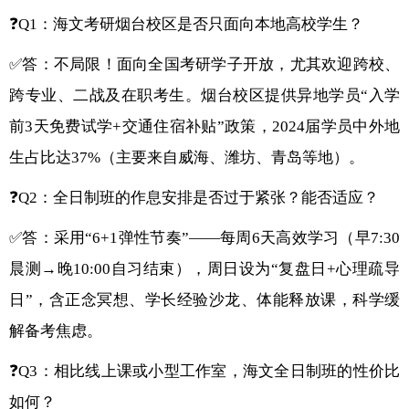
❓Q1：海文考研烟台校区是否只面向本地高校学生？
✅答：不局限！面向全国考研学子开放，尤其欢迎跨校、
跨专业、二战及在职考生。烟台校区提供异地学员“入学
前3天免费试学+交通住宿补贴”政策，2024届学员中外地
生占比达37%（主要来自威海、潍坊、青岛等地）。
❓Q2：全日制班的作息安排是否过于紧张？能否适应？
✅答：采用“6+1弹性节奏”——每周6天高效学习（早7:30
晨测→晚10:00自习结束），周日设为“复盘日+心理疏导
日”，含正念冥想、学长经验沙龙、体能释放课，科学缓
解备考焦虑。
❓Q3：相比线上课或小型工作室，海文全日制班的性价比
如何？