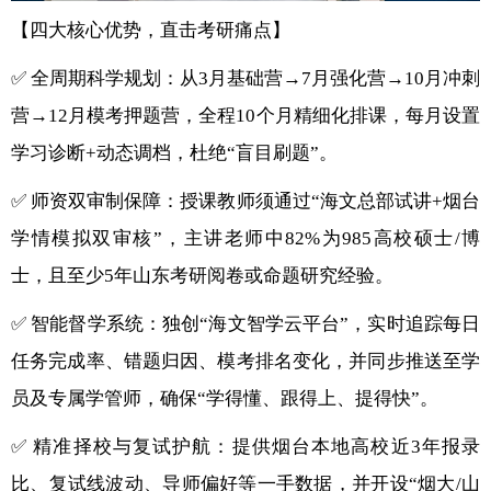
【四大核心优势，直击考研痛点】
✅ 全周期科学规划：从3月基础营→7月强化营→10月冲刺
营→12月模考押题营，全程10个月精细化排课，每月设置
学习诊断+动态调档，杜绝“盲目刷题”。
✅ 师资双审制保障：授课教师须通过“海文总部试讲+烟台
学情模拟双审核”，主讲老师中82%为985高校硕士/博
士，且至少5年山东考研阅卷或命题研究经验。
✅ 智能督学系统：独创“海文智学云平台”，实时追踪每日
任务完成率、错题归因、模考排名变化，并同步推送至学
员及专属学管师，确保“学得懂、跟得上、提得快”。
✅ 精准择校与复试护航：提供烟台本地高校近3年报录
比、复试线波动、导师偏好等一手数据，并开设“烟大/山