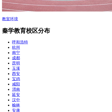
教室环境
秦学教育
校区分布
呼和浩特
杭州
南宁
成都
昆明
玉溪
西安
宝鸡
咸阳
渭南
延安
汉中
榆林
安康