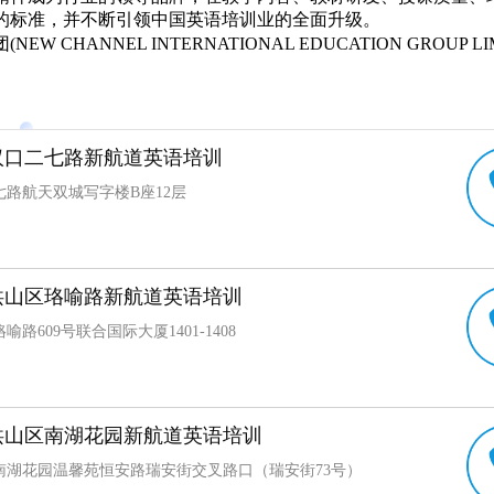
的标准，并不断引领中国英语培训业的全面升级。
W CHANNEL INTERNATIONAL EDUCATION GROUP 
英语教育胡敏教授率领一批国内外语言培训界精英及学者共同创
球的教育培训机构美国Kaplan国际教育集团参与战略投资的国际化语
汉口二七路新航道英语培训
七路航天双城写字楼B座12层
洪山区珞喻路新航道英语培训
喻路609号联合国际大厦1401-1408
洪山区南湖花园新航道英语培训
南湖花园温馨苑恒安路瑞安街交叉路口（瑞安街73号）