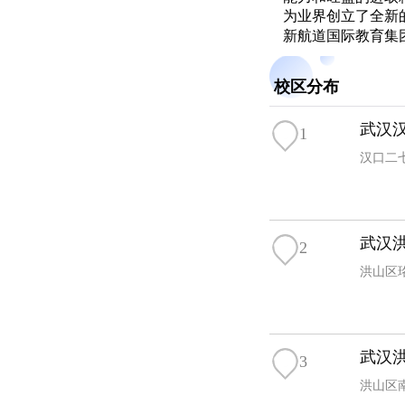
为业界创立了全新
新航道国际教育集团(NE
培训界领军人物、
团(IDG)和 全
校区分布
武汉
1
汉口二
武汉
2
洪山区珞
武汉
3
洪山区