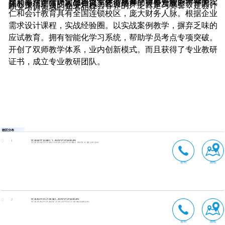
京、上海、广州、深圳、重庆、成都、合肥等60多个城市。
仁和专注于会计实战培训，凭借雄厚的师资力量、持平的实
战教学、严谨的教学作风为社会培养了大量实战型会计人
才，深得学员、企业和社会各界的广泛肯定与赞誉，是会计
职业培训领域的知名品牌。
仁和会计教育具有全国连锁校区，庞大财务人脉。根据企业
需求设计课程，实战经验圈。以实战案例教学，摒弃乏味的
应试教育。拥有智能化学习系统，帮助学员考点专项突破。
开创了双师教学体系，业内创新模式。而且获得了专业教研
证书，成立专业教研团队。
校区分布
天津南开百脑汇仁和会计培训机构
1
天津市南开区鞍山西道338号百脑汇科技大厦5层504
咨询
路线
天津和平同方蓝海仁和会计培训机构
2
天津市和平区福安大街39号同方蓝海国际8层
咨询
路线