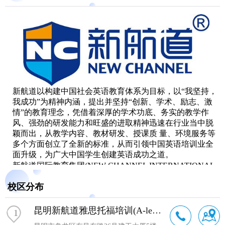
新航道以构建中国社会英语教育体系为目标，以“我坚持，
我成功”为精神内涵，提出并坚持“创新、学术、励志、激
情”的教育理念，凭借着深厚的学术功底、务实的教学作
风、强劲的研发能力和旺盛的进取精神迅速在行业当中脱
颖而出，从教学内容、教材研发、授课质 量、环境服务等
多个方面创立了全新的标准，从而引领中国英语培训业全
面升级，为广大中国学生创建英语成功之道。
新航道国际教育集团(NEW CHANNEL INTERNATIONAL
EDUCATION GROUP LIMITED)是由中国英语培训界领军
校区分布
人物、英语教育胡敏教授率领一批国内外语言培训界精英
及学者共同创办，美国国际数据集团(IDG)和 全球的教育培
昆明新航道雅思托福培训(A-level锦秋中心)
1
训机构美国Kaplan国际教育集团参与战略投资的国际化语