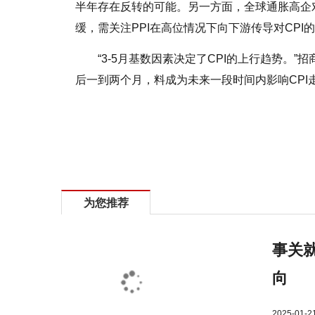
半年存在反转的可能。另一方面，全球通胀高企
缓，需关注PPI在高位情况下向下游传导对CPI
“3-5月基数因素决定了CPI的上行趋势。”
后一到两个月，料成为未来一段时间内影响CPI走
标签：
3月CPI今日公布受这个因素影响
涨幅或有所回升
为您推荐
事关就
向
2025-01-2