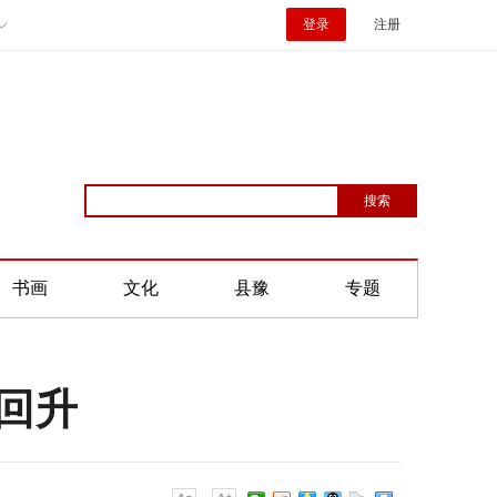
登录
注册
书画
文化
县豫
专题
所回升