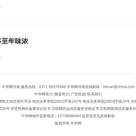
1
将至年味浓
1
中华网河南
服务热线：0371-56279366 中华网河南投稿邮箱：henan@china.com
中华网简介
|
频道简介
|
广告投放
|
联系我们
网络文化经营许可证
电信业务审批[2002]字第142号
电信业务审批[2003]字第24号
京I
020号
经营性网站备案登记证书
互联网药品信息服务资格证书
互联网新闻信息服务
中华网城市监督电话：15738898464
监督及意见反馈邮箱
版权所有 中华网