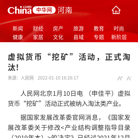
新闻
财经
房产
旅游
教育
时尚
健康
家居
文化
县域
专题
新阶层
虚拟货币“挖矿”活动，正式淘
汰！
来源：
人民网
2022-01-10 16:26:17
人民网北京1月10日电 （申佳平）虚拟
货币“挖矿”活动正式被纳入淘汰类产业。
据国家发展改革委官网消息，《国家发
展改革委关于修改<产业结构调整指导目录
（2019年本）>的决定》已经过2021年12月