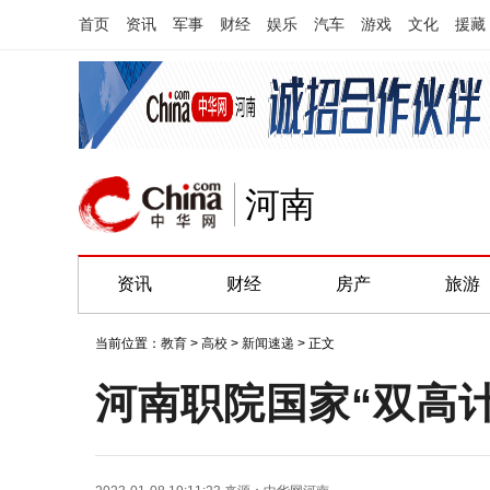
首页
资讯
军事
财经
娱乐
汽车
游戏
文化
援藏
河南
资讯
财经
房产
旅游
当前位置：
教育
>
高校
>
新闻速递
> 正文
河南职院国家“双高