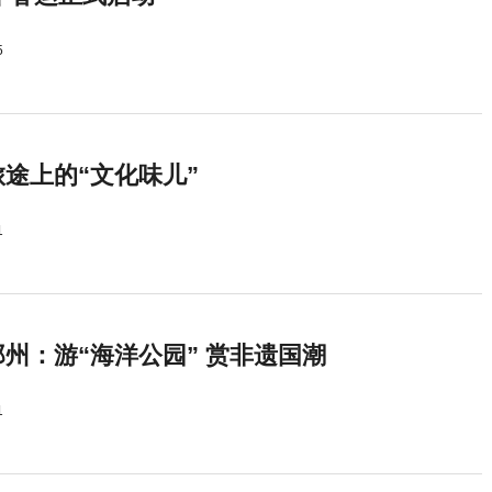
5
途上的“文化味儿”
1
州：游“海洋公园” 赏非遗国潮
1