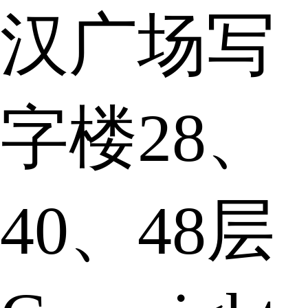
汉广场写
字楼28、
40、48层