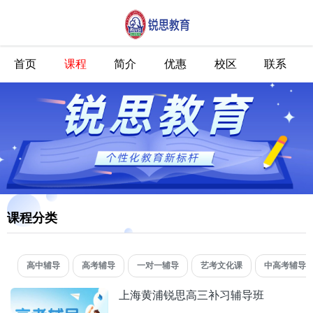
首页
课程
简介
优惠
校区
联系
课程分类
高中辅导
高考辅导
一对一辅导
艺考文化课
中高考辅导
上海黄浦锐思高三补习辅导班