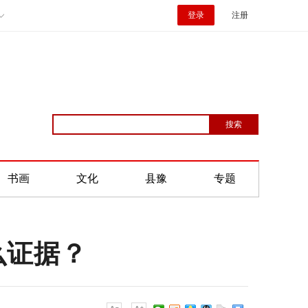
登录
注册
书画
文化
县豫
专题
么证据？