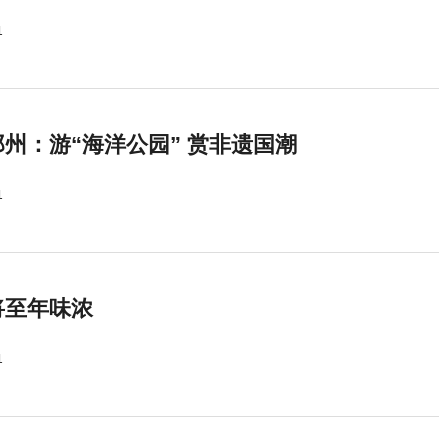
1
州：游“海洋公园” 赏非遗国潮
1
将至年味浓
1