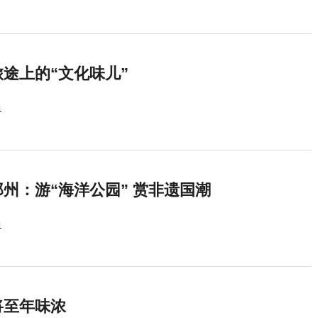
途上的“文化味儿”
1
州：游“海洋公园” 赏非遗国潮
1
将至年味浓