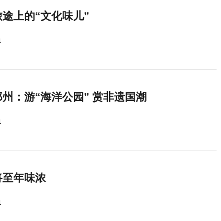
途上的“文化味儿”
1
州：游“海洋公园” 赏非遗国潮
1
将至年味浓
1