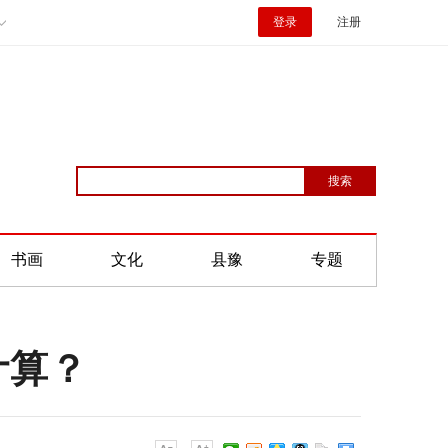
登录
注册
书画
文化
县豫
专题
计算？