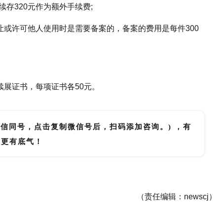
存320元作为额外手续费;
让或许可他人使用时是需要备案的，备案的费用是每件300
续展证书，每项证书各50元。
微信同号，点击复制微信号后，扫码添加咨询。) ，有
里更有底气！
申请软件著作权多少钱
软件著作权有效期多长时间
（责任编辑：newscj）