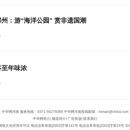
州：游“海洋公园” 赏非遗国潮
1
将至年味浓
1
中华网河南
服务热线：0371-56279366 中华网河南投稿邮箱：henan@china.com
中华网简介
|
频道简介
|
广告投放
|
联系我们
网络文化经营许可证
电信业务审批[2002]字第142号
电信业务审批[2003]字第24号
京I