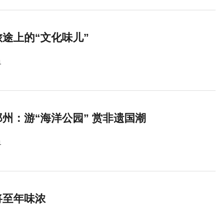
途上的“文化味儿”
1
州：游“海洋公园” 赏非遗国潮
1
将至年味浓