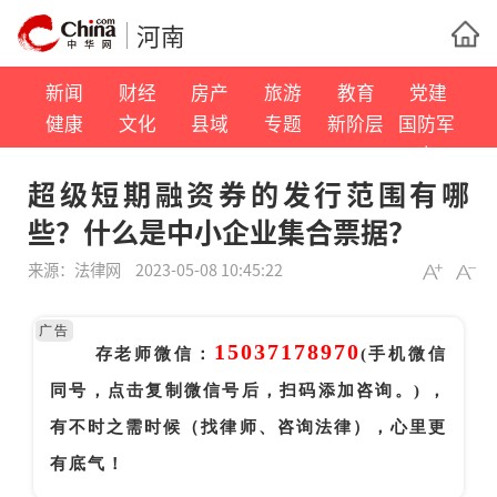
河南
新闻
财经
房产
旅游
教育
党建
健康
文化
县域
专题
新阶层
国防军
事
超级短期融资券的发行范围有哪
些？什么是中小企业集合票据？
来源：
法律网
2023-05-08 10:45:22
广告
15037178970
存老师微信：
(手机微信
同号，点击复制微信号后，扫码添加咨询。) ，
有不时之需时候（找律师、咨询法律），心里更
有底气！