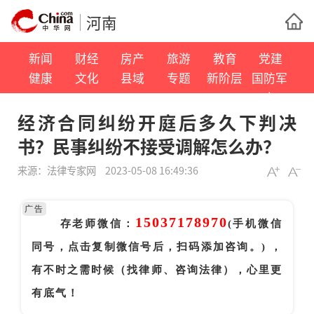
河南
新闻
财经
房产
旅游
教育
党建
健康
文化
县域
专题
新阶层
国防军
事
经济合同纠纷开庭后多久下判决
书？民事纠纷不接受调解怎么办？
来源：
法律专家网
2023-05-08 16:49:36
广告
15037178970
存老师微信：
(手机微信
同号，点击复制微信号后，扫码添加咨询。) ，
有不时之需时候（找律师、咨询法律），心里更
有底气！