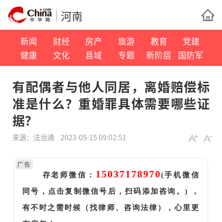
河南
新闻
财经
房产
旅游
教育
党建
健康
文化
县域
专题
新阶层
国防军
事
有配偶者与他人同居，离婚赔偿标
准是什么？重婚罪具体需要哪些证
据？
来源：
法治通
2023-05-15 09:02:51
广告
15037178970
存老师微信：
(手机微信
同号，点击复制微信号后，扫码添加咨询。) ，
有不时之需时候（找律师、咨询法律），心里更