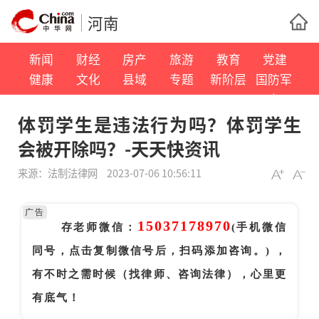
河南
新闻
财经
房产
旅游
教育
党建
健康
文化
县域
专题
新阶层
国防军
事
体罚学生是违法行为吗？体罚学生
会被开除吗？-天天快资讯
来源：
法制法律网
2023-07-06 10:56:11
广告
15037178970
存老师微信：
(手机微信
同号，点击复制微信号后，扫码添加咨询。) ，
有不时之需时候（找律师、咨询法律），心里更
有底气！