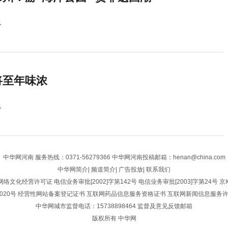
1
将至年味浓
1
中华网河南
服务热线：0371-56279366 中华网河南投稿邮箱：henan@china.com
中华网简介
|
频道简介
|
广告投放
|
联系我们
网络文化经营许可证
电信业务审批[2002]字第142号
电信业务审批[2003]字第24号
京I
020号
经营性网站备案登记证书
互联网药品信息服务资格证书
互联网新闻信息服务
中华网城市监督电话：15738898464
监督及意见反馈邮箱
版权所有 中华网