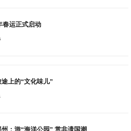
5年春运正式启动
5
途上的“文化味儿”
1
州：游“海洋公园” 赏非遗国潮