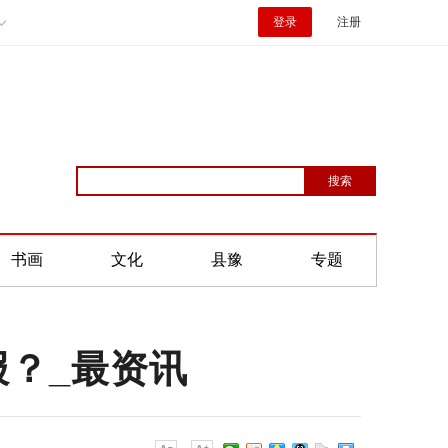
登录
注册
书画
文化
县豫
专题
？_最资讯