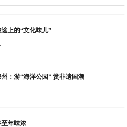
途上的“文化味儿”
1
州：游“海洋公园” 赏非遗国潮
1
将至年味浓