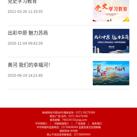
党史学习教育
2021-03-26 11:19:35
出彩中原 魅力苏商
2020-11-04 09:42:39
黄河 我们的幸福河！
2020-06-19 14:21:40
新闻热线/内容合作/媒体支持：
0371-56279388
商务(广告)合作：
0371-56279366
联系邮箱：798334716@qq.com
中华网简介
|
河南频道简介
|
广告投放
|
联系我们
中华网城市监督电话：
15738898464
监督及意见反馈邮箱
版权所有 中华网
网上不良信息举报电话：
15738898464