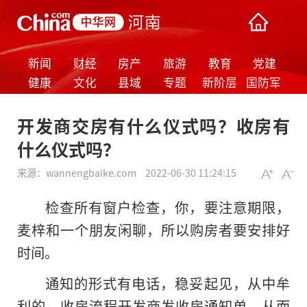
新闻
财经
房产
旅游
教育
党建
健康
文化
县域
专题
新阶层
国防军
事
开发商交房有什么仪式吗？收房有
什么仪式吗？
来源：
wannengbaike.com
2022-06-30 11:24:15
检查所有窗户检查，你，要注意期限，
麦梓和一个朋友闲聊，所以购房者要安排好
时间。
通知的形式有电话，稳妥起见，从中牟
利的，收房流程开发商发收房通知单。从而