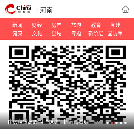
河南
新闻
财经
房产
旅游
教育
党建
健康
文化
县域
专题
新阶层
国防军
事
住房租赁高峰期“避坑”指南请看好 一批违规住房租赁企业被曝光