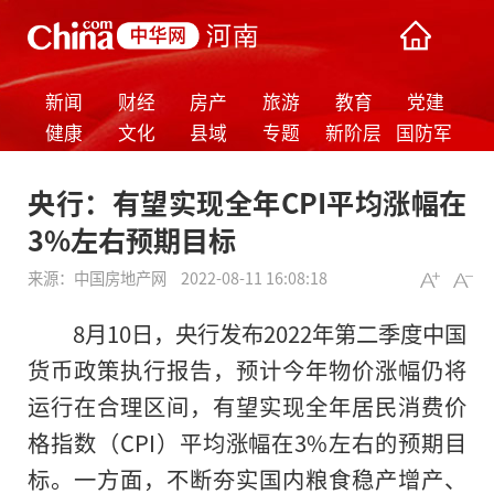
新闻
财经
房产
旅游
教育
党建
健康
文化
县域
专题
新阶层
国防军
事
央行：有望实现全年CPI平均涨幅在
3%左右预期目标
来源：
中国房地产网
2022-08-11 16:08:18
8月10日，央行发布2022年第二季度中国
货币政策执行报告，预计今年物价涨幅仍将
运行在合理区间，有望实现全年居民消费价
格指数（CPI）平均涨幅在3%左右的预期目
标。一方面，不断夯实国内粮食稳产增产、