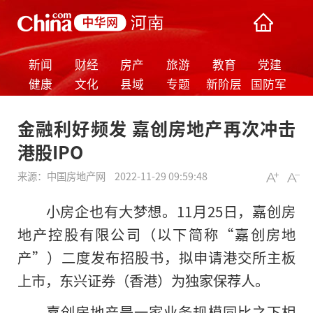
新闻
财经
房产
旅游
教育
党建
健康
文化
县域
专题
新阶层
国防军
事
金融利好频发 嘉创房地产再次冲击
港股IPO
来源：
中国房地产网
2022-11-29 09:59:48
小房企也有大梦想。11月25日，嘉创房
地产控股有限公司（以下简称“嘉创房地
产”）二度发布招股书，拟申请港交所主板
上市，东兴证券（香港）为独家保荐人。
嘉创房地产是一家业务规模同比之下相