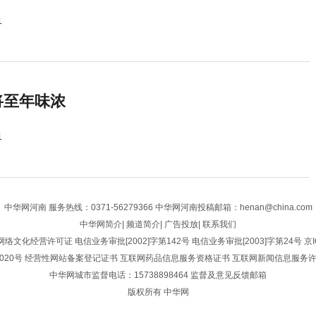
1
将至年味浓
1
中华网河南
服务热线：0371-56279366 中华网河南投稿邮箱：henan@china.com
中华网简介
|
频道简介
|
广告投放
|
联系我们
网络文化经营许可证
电信业务审批[2002]字第142号
电信业务审批[2003]字第24号
京I
020号
经营性网站备案登记证书
互联网药品信息服务资格证书
互联网新闻信息服务
中华网城市监督电话：15738898464
监督及意见反馈邮箱
版权所有 中华网