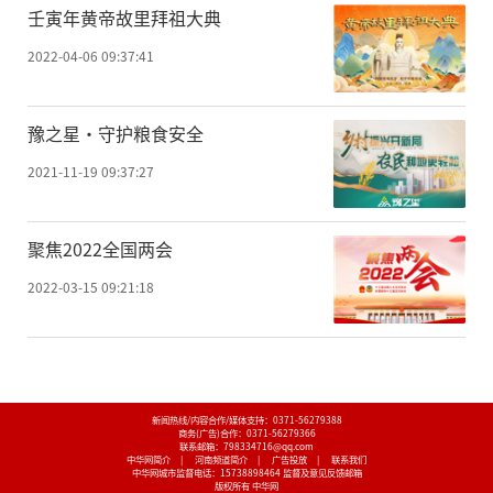
壬寅年黄帝故里拜祖大典
2022-04-06 09:37:41
豫之星·守护粮食安全
2021-11-19 09:37:27
聚焦2022全国两会
2022-03-15 09:21:18
新闻热线/内容合作/媒体支持：
0371-56279388
商务(广告)合作：
0371-56279366
联系邮箱：798334716@qq.com
中华网简介
|
河南频道简介
|
广告投放
|
联系我们
中华网城市监督电话：
15738898464
监督及意见反馈邮箱
版权所有 中华网