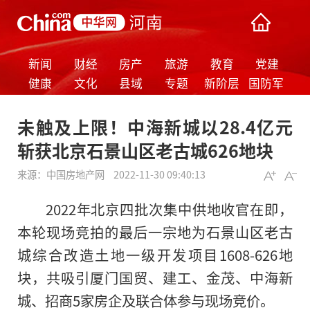
新闻
财经
房产
旅游
教育
党建
健康
文化
县域
专题
新阶层
国防军
事
未触及上限！中海新城以28.4亿元
斩获北京石景山区老古城626地块
来源：
中国房地产网
2022-11-30 09:40:13
2022年北京四批次集中供地收官在即，
本轮现场竞拍的最后一宗地为石景山区老古
城综合改造土地一级开发项目1608-626地
块，共吸引厦门国贸、建工、金茂、中海新
城、招商5家房企及联合体参与现场竞价。