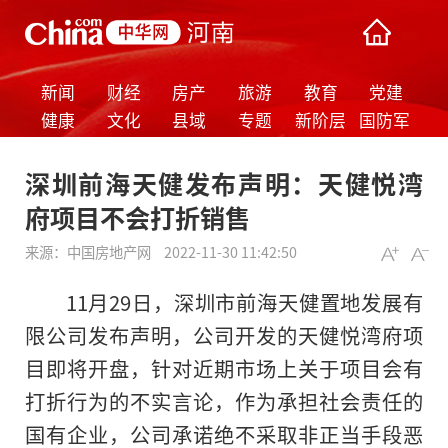
新闻
财经
房产
旅游
教育
党建
健康
文化
县域
专题
新阶层
国防军
事
深圳前海天健发布声明：天健悦湾
府项目不会打折销售
来源：
中国房地产网
2022-11-30 11:42:50
11月29日，深圳市前海天健置地发展有
限公司发布声明，公司开发的天健悦湾府项
目即将开盘，针对近期市场上关于项目会有
打折行为的不实言论，作为承担社会责任的
国有企业，公司承诺绝不采取非正当手段恶