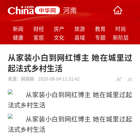
河南
新闻
财经
房产
旅游
教育
时尚
健康
家居
文化
县域
专题
新阶层
从家装小白到网红博主 她在城里过
起法式乡村生活
来源：
网易网
2020-08-04 11:31:42