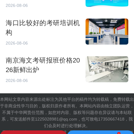
2026-08-06
海口比较好的考研培训机
构
2026-08-06
南京海文考研报班价格20
26新鲜出炉
2026-08-06
本网站文章内容来源出处标注为其他平台的稿件均为转载稿，免费转载出
于非商业性学习目的，版权归原作者所有。本网站内容由独立团队运营，
不属于中华网责任范围，如您对内容、版权等问题存在异议请与本站联
系，可发送邮件至1225028981@qq.com，也可致电17350667418，我
们会及时进行处理解决。
网站地图
京ICP备18035944号-2
举报/反馈/投诉邮箱：1225028981
1