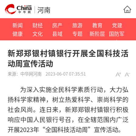
河南
新闻
财经
房产
旅游
教育
党建
健康
文化
县域
专题
新阶层
国防军
事
新郑郑银村镇银行开展全国科技活
动周宣传活动
来源：
中华网河南
2023-06-07 07:35:51
为深入实施全民科学素质行动，大力弘
扬科学家
精神
，树立热爱科学、崇尚科学的
社会风尚。连日来，新郑郑银村镇银行积极
响应中国人民银行号召，在全辖范围内广泛
开展2023年“全国科技活动周”宣传活动。