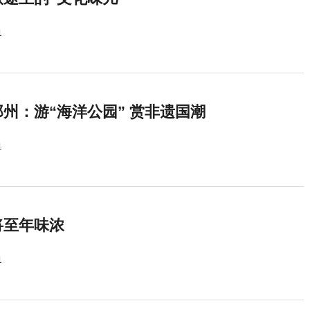
1
州：游“海洋公园” 赏非遗国潮
1
将至年味浓
1