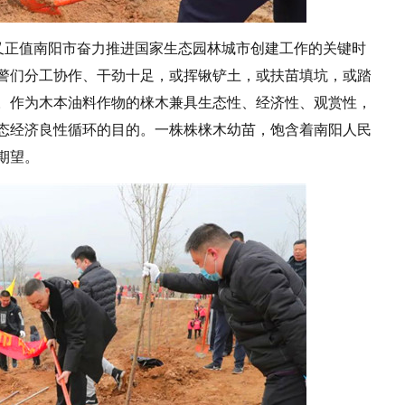
，又正值南阳市奋力推进国家生态园林城市创建工作的关键时
警们分工协作、干劲十足，或挥锹铲土，或扶苗填坑，或踏
。作为木本油料作物的梾木兼具生态性、经济性、观赏性，
态经济良性循环的目的。一株株梾木幼苗，饱含着南阳人民
期望。