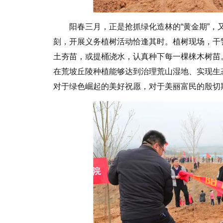
阳春三月，正是抢抓绿化造林的“黄金期”
刻，开展义务植树活动恰逢其时。植树现场，干
土夯苗，或提桶浇水，认真种下每一棵梾木树苗
在荒坡丘陵种植能够达到治理荒山湿地、实现生
对于绿色崛起的美好祝愿，对于美丽富民的殷切