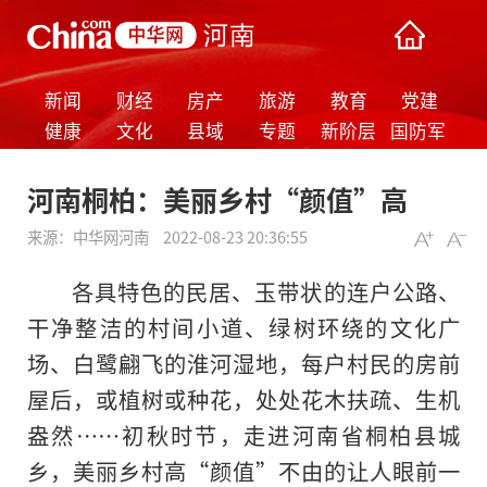
新闻
财经
房产
旅游
教育
党建
健康
文化
县域
专题
新阶层
国防军
事
河南桐柏：美丽乡村“颜值”高
来源：
中华网河南
2022-08-23 20:36:55
各具特色的民居、玉带状的连户公路、
干净整洁的村间小道、绿树环绕的文化广
场、白鹭翩飞的淮河湿地，每户村民的房前
屋后，或植树或种花，处处花木扶疏、生机
盎然……初秋时节，走进河南省桐柏县城
乡，美丽乡村高“颜值”不由的让人眼前一