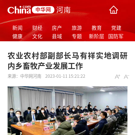
新闻
财经
房产
旅游
教育
党建
健康
文化
县域
专题
新阶层
国防军
事
农业农村部副部长马有祥实地调研
内乡畜牧产业发展工作
来源：
中华网河南
2023-01-11 15:21:22