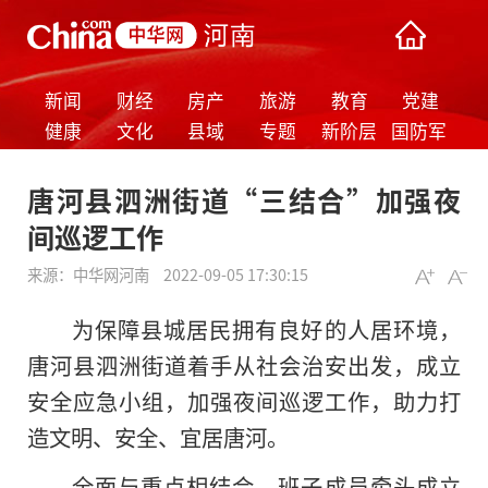
新闻
财经
房产
旅游
教育
党建
健康
文化
县域
专题
新阶层
国防军
事
唐河县泗洲街道“三结合”加强夜
间巡逻工作
来源：
中华网河南
2022-09-05 17:30:15
为保障县城居民拥有良好的人居环境，
唐河县泗洲街道着手从社会治安出发，成立
安全应急小组，加强夜间巡逻工作，助力打
造文明、安全、宜居唐河。
全面与重点相结合。班子成员牵头成立