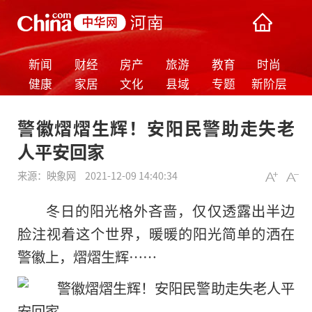
新闻
财经
房产
旅游
教育
时尚
健康
家居
文化
县域
专题
新阶层
警徽熠熠生辉！安阳民警助走失老
人平安回家
来源：
映象网
2021-12-09 14:40:34
冬日的阳光格外吝啬，仅仅透露出半边
脸注视着这个世界，暖暖的阳光简单的洒在
警徽上，熠熠生辉……