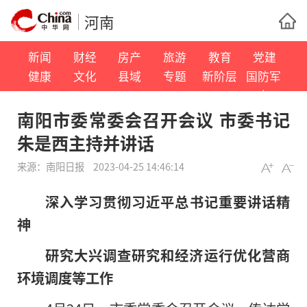
河南
新闻
财经
房产
旅游
教育
党建
健康
文化
县域
专题
新阶层
国防军
事
南阳市委常委会召开会议 市委书记
朱是西主持并讲话
来源：
南阳日报
2023-04-25 14:46:14
深入学
习
贯彻
习
近平
总书记
重要讲话
精
神
研究大兴调查研究和经济运行优化营商
环境调度等工作