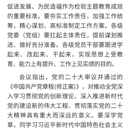
促进发展、为民造福作为检验主题教育成效
的重要标准。要夯实工作责任，加强工作统
筹，精心谋划、高标准制定工作方案。各级
党委（党组）要扛起主体责任，提前谋划推
进、做好充分准备。各级党员干部要跟进学
起来、改起来、干起来，实现思想上受教
育、能力上有提升、工作上见实绩的目的。
会议指出，党的
二十大
审议并通过的
《中国
共产党
章程(修正案)》，对推动全党深
入学
习
贯彻
党的创新理论、深入推进
新时代
党的建设新的伟大工程、
贯彻
落实
党的
二十
大
精神
具有重大而深远的意义。要深学党
章，同学
习
习
近平
新时代
中国特色
社会主义