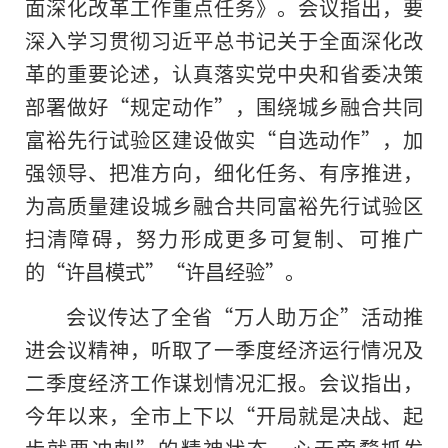
面深化改革工作重点任务》。会议指出，要
深入学
习
贯彻
习
近平
总书记
关于全面深化改
革的重要论述，认真
落实
党中央和省委决策
部署做好“规定动作”，围绕城乡融合
共同
富裕
先行试验区建设做实“自选动作”，加
强领导、把准方向，细化任务、有序推进，
为高质量建设城乡融合
共同富裕
先行试验区
扫清障碍，努力形成更多可复制、可推广
的“许昌模式”“许昌经验”。
会议传达了全省“万人助万企”活动推
进会议
精神
，听取了一季度经济运行情况及
二季度经济工作谋划情况汇报。会议指出，
今年以来，全市上下以“开局就是决战、起
步就要冲刺”的
精神
状态，心无旁骛抓发