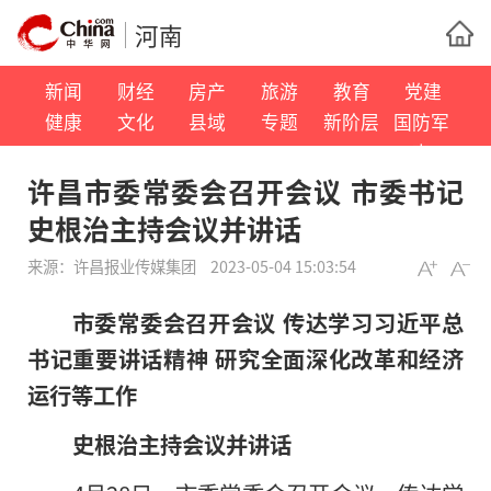
河南
新闻
财经
房产
旅游
教育
党建
健康
文化
县域
专题
新阶层
国防军
事
许昌市委常委会召开会议 市委书记
史根治主持会议并讲话
来源：
许昌报业传媒集团
2023-05-04 15:03:54
市委常委会召开会议 传达学
习
习
近平
总
书记
重要讲话
精神
研究全面深化改革和经济
运行等工作
史根治主持会议并讲话