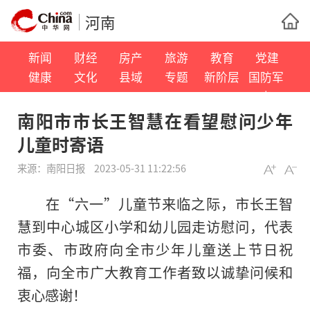
河南
新闻
财经
房产
旅游
教育
党建
健康
文化
县域
专题
新阶层
国防军
事
南阳市市长王智慧在看望慰问少年
儿童时寄语
来源：
南阳日报
2023-05-31 11:22:56
在“六一”儿童节来临之际，市长王智
慧到中心城区小学和幼儿园走访慰问，代表
市委、市政府向全市少年儿童送上节日祝
福，向全市广大教育工作者致以诚挚问候和
衷心感谢！