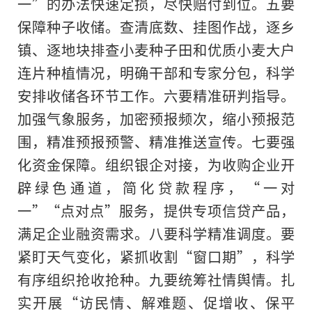
一”的办法快速定损，尽快赔付到位。五要
保障种子收储。查清底数、挂图作战，逐乡
镇、逐地块排查小麦种子田和优质小麦大户
连片种植情况，明确干部和专家分包，科学
安排收储各环节工作。六要精准研判指导。
加强气象服务，加密预报频次，缩小预报范
围，精准预报预警、精准推送宣传。七要强
化资金保障。组织银企对接，为收购企业开
辟绿色通道，简化贷款程序，“一对
一”“点对点”服务，提供专项信贷产品，
满足企业融资需求。八要科学精准调度。要
紧盯天气变化，紧抓收割“窗口期”，科学
有序组织抢收抢种。九要统筹社情舆情。扎
实开展“访民情、解难题、促增收、保平