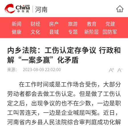
河南
新闻
财经
房产
旅游
教育
党建
健康
文化
县域
专题
新阶层
国防军
事
内乡法院：工伤认定存争议 行政和
解“一案多赢”化矛盾
来源：
2023-08-09 22:02:00
在工作时间或是工作场合受伤，大部分
劳动者都会去做工伤认定。但是做了工伤认
定之后，出现争议的也不在少数，一边是职
工叫苦连天，一边是企业喊屈叫冤。近日，
河南省内乡县人民法院综合审判庭成功化解